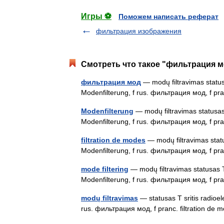
Игры ⚽
Поможем написать реферат
фильтрация изображения
Смотреть что такое "фильтрация м
фильтрация мод
— modų filtravimas statusa
Modenfilterung, f rus. фильтрация мод, f pra
Modenfilterung
— modų filtravimas statusas T
Modenfilterung, f rus. фильтрация мод, f pra
filtration de modes
— modų filtravimas status
Modenfilterung, f rus. фильтрация мод, f pra
mode filtering
— modų filtravimas statusas T 
Modenfilterung, f rus. фильтрация мод, f pra
modų filtravimas
— statusas T sritis radioele
rus. фильтрация мод, f pranc. filtration de