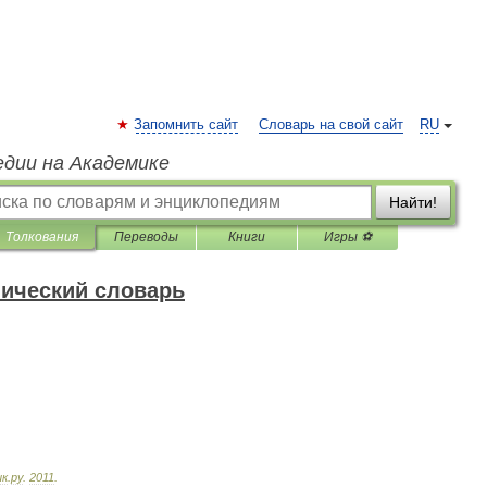
Запомнить сайт
Словарь на свой сайт
RU
едии на Академике
Найти!
Толкования
Переводы
Книги
Игры ⚽
нический словарь
ик
.
ру
.
2011
.