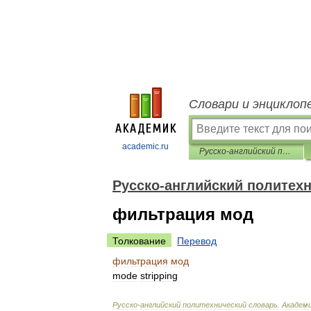
Словари и энциклоп
academic.ru
Русско-английский политехнический словарь
Русско-английский политех
фильтрация мод
Толкование
Перевод
фильтрация
мод
mode
stripping
Русско
-
английский
политехнический
словарь
.
Академ