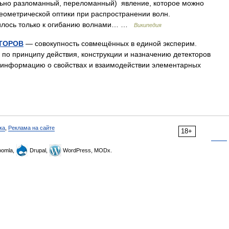
вально разломанный, переломанный) явление, которое можно
геометрической оптики при распространении волн.
илось только к огибанию волнами… …
Википедия
ТОРОВ
— совокупность совмещённых в единой эксперим.
по принципу действия, конструкции и назначению детекторов
 информацию о свойствах и взаимодействии элементарных
ка
,
Реклама на сайте
18+
omla,
Drupal,
WordPress, MODx.