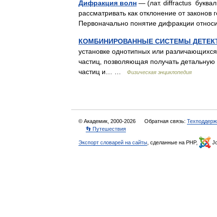
Дифракция волн
— (лат. diffractus бук
рассматривать как отклонение от законов 
Первоначально понятие дифракции относ
КОМБИНИРОВАННЫЕ СИСТЕМЫ ДЕТЕК
установке однотипных или различающихся 
частиц, позволяющая получать детальную
частиц и… …
Физическая энциклопедия
© Академик, 2000-2026
Обратная связь:
Техподдерж
👣 Путешествия
Экспорт словарей на сайты
, сделанные на PHP,
Jo